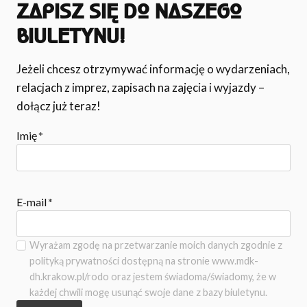
ZAPISZ SIĘ DO NASZEGO
BIULETYNU!
Jeżeli chcesz otrzymywać informację o wydarzeniach,
relacjach z imprez, zapisach na zajęcia i wyjazdy –
dołącz już teraz!
Imię
*
E-mail
*
Wyrażam zgodę na przetwarzanie moich danych zgodnie z
polityką prywatności dostępną na stronie www.mdk-
dh.krakow.pl/rodo oraz jestem świadoma/świadomy, że w
każdej chwili mogę usunąć swoje dane z bazy biuletynu.