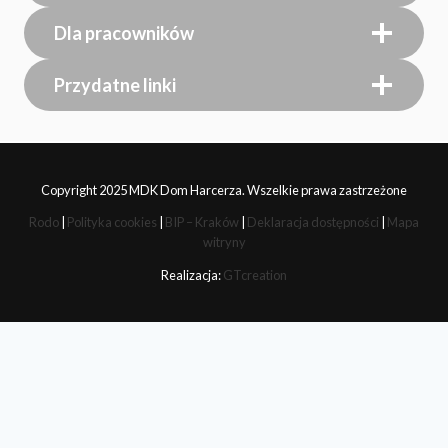
Dla pracowników
Przydatne linki
Copyright 2025 MDK Dom Harcerza. Wszelkie prawa zastrzeżone
Rodo
|
Polityka cookies
|
BIP – Kraków
|
Deklaracja dostępności
|
Mapa
witryny
Realizacja:
GTcreation