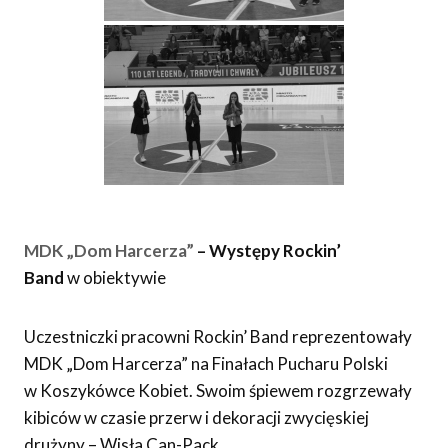
MDK „Dom Harcerza”
– Występy Rockin’
Band
w obiektywie
Uczestniczki pracowni Rockin’ Band reprezentowały
MDK „Dom Harcerza” na Finałach Pucharu Polski
w Koszykówce Kobiet. Swoim śpiewem rozgrzewały
kibiców w czasie przerw i dekoracji zwycięskiej
drużyny – Wisła Can-Pack.