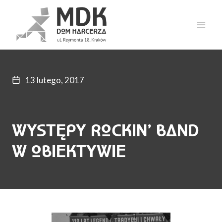
Przejdź
do
treści
13 lutego, 2017
WYSTĘPY ROCKIN’ BAND
W OBIEKTYWIE