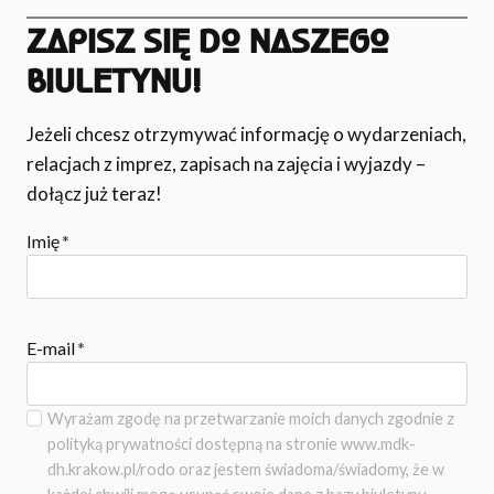
ZAPISZ SIĘ DO NASZEGO
BIULETYNU!
Jeżeli chcesz otrzymywać informację o wydarzeniach,
relacjach z imprez, zapisach na zajęcia i wyjazdy –
dołącz już teraz!
Imię
*
E-mail
*
Wyrażam zgodę na przetwarzanie moich danych zgodnie z
polityką prywatności dostępną na stronie www.mdk-
dh.krakow.pl/rodo oraz jestem świadoma/świadomy, że w