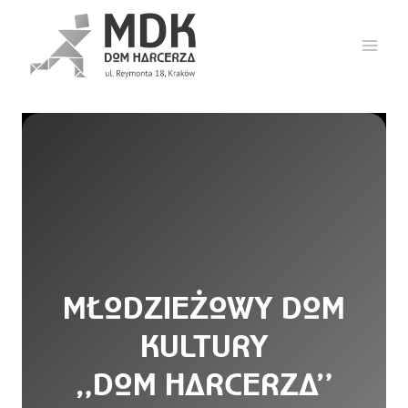
Przejdź
do
treści
MŁODZIEŻOWY DOM
KULTURY
„DOM HARCERZA”