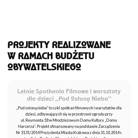
PROJEKTY REALIZOWANE
W RAMACH BUDŻETU
OBYWATELSKIEGO
Letnie Spotkania Filmowe i warsztaty
dla dzieci „Pod Osłoną Nieba”
„Pod osłoną nieba” to cykl spotkań filmowych i warsztatów dla
dzieci, odbywających się w przestrzeni ogrodu przy
ul. Reymonta 18 w Młodzieżowym Domu Kultury „Domu
Harcerza”. Projekt sfinansowany na podstawie Zarządzenia
Nr 3131/2014 Prezydenta Miasta Krakowa z dnia 31.10.2014 r.