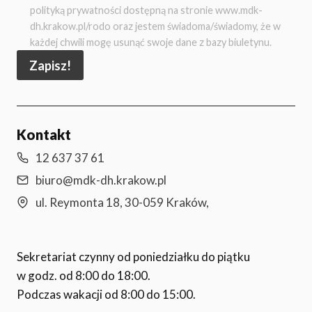
polityką prywatności dostępną na stronie www.mdk-
dh.krakow.pl/rodo oraz jestem świadoma/świadomy, że w
każdej chwili mogę usunąć swoje dane z bazy biuletynu.
Zapisz!
Kontakt
12 637 37 61
biuro@mdk-dh.krakow.pl
ul. Reymonta 18, 30-059 Kraków,
Sekretariat czynny od poniedziałku do piątku
w godz. od 8:00 do 18:00.
Podczas wakacji od 8:00 do 15:00.