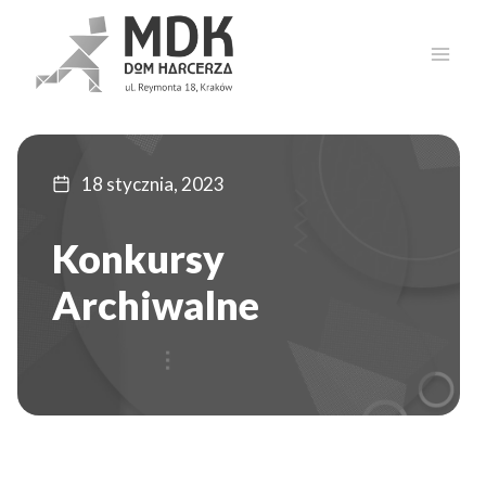
Przejdź
do
treści
18 stycznia, 2023
Konkursy
Archiwalne