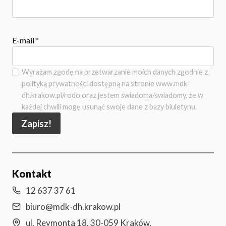
E-mail
*
Wyrażam zgodę na przetwarzanie moich danych zgodnie z
polityką prywatności dostępną na stronie www.mdk-
dh.krakow.pl/rodo oraz jestem świadoma/świadomy, że w
każdej chwili mogę usunąć swoje dane z bazy biuletynu.
Zapisz!
Kontakt
12 637 37 61
biuro@mdk-dh.krakow.pl
ul. Reymonta 18, 30-059 Kraków,