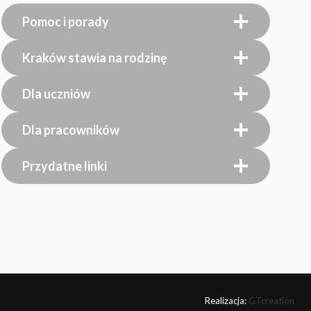
Pomoc i porady
Kraków stawia na rodzinę
Dla uczniów
Dla pracowników
Przydatne linki
Realizacja:
GTcreation