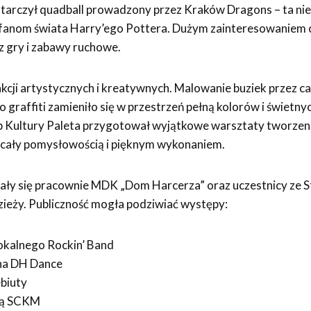
tarczył quadball prowadzony przez Kraków Dragons – ta nie
o fanom świata Harry’ego Pottera. Dużym zainteresowaniem c
z gry i zabawy ruchowe.
akcji artystycznych i kreatywnych. Malowanie buziek przez ca
o graffiti zamieniło się w przestrzeń pełną kolorów i świetn
ub Kultury Paleta przygotował wyjątkowe warsztaty tworzen
cały pomysłowością i pięknym wykonaniem.
ały się pracownie MDK „Dom Harcerza” oraz uczestnicy ze 
ieży. Publiczność mogła podziwiać występy:
wokalnego Rockin’ Band
na DH Dance
ebiuty
ną SCKM