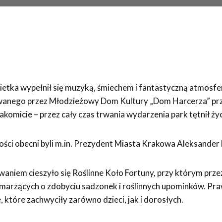
okietka wypełnił się muzyką, śmiechem i fantastyczną atmosf
anego przez Młodzieżowy Dom Kultury „Dom Harcerza” przy
komicie – przez cały czas trwania wydarzenia park tętnił życ
ci obecni byli m.in. Prezydent Miasta Krakowa Aleksander 
iem cieszyło się Roślinne Koło Fortuny, przy którym przez 
w marzących o zdobyciu sadzonek i roślinnych upominków. Pra
, które zachwyciły zarówno dzieci, jak i dorosłych.