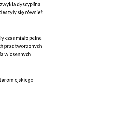
zwykła dyscyplina
ieszyły się również
ły czas miało pełne
ych prac tworzonych
ia wiosennych
Staromiejskiego