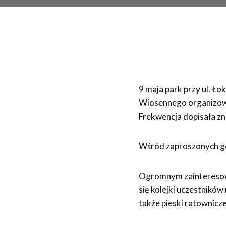
9 maja park przy ul. Ł
Wiosennego organizow
Frekwencja dopisała zna
Wśród zaproszonych goś
Ogromnym zainteresowan
się kolejki uczestnikó
także pieski ratownicze