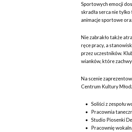
Sportowych emocji dos
skradła serca nie tylk
animacje sportowe ora
Nie zabrakło także atr
ręce pracy, a stanowisk
przez uczestników. Kl
wianków, które zachwy
Na scenie zaprezentow
Centrum Kultury Młodz
Soliści z zespołu 
Pracownia tanecz
Studio Piosenki D
Pracownię wokal