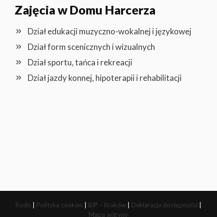
Zajęcia w Domu Harcerza
Dział edukacji muzyczno-wokalnej i językowej
Dział form scenicznych i wizualnych
Dział sportu, tańca i rekreacji
Dział jazdy konnej, hipoterapii i rehabilitacji
Rodo
|
Polityka cookies
|
BIP – Kraków
|
Deklaracja dostępności
|
Mapa witryny