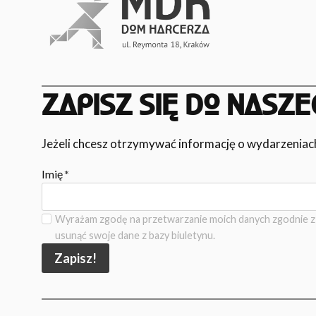
ZAPISZ SIĘ DO NASZE
Jeżeli chcesz otrzymywać informację o wydarzeniach, 
Imię
*
Wyrażam zgodę na przetwarzanie moich danych zgodnie z 
usunąć swoje dane z bazy biuletynu.
Zapisz!