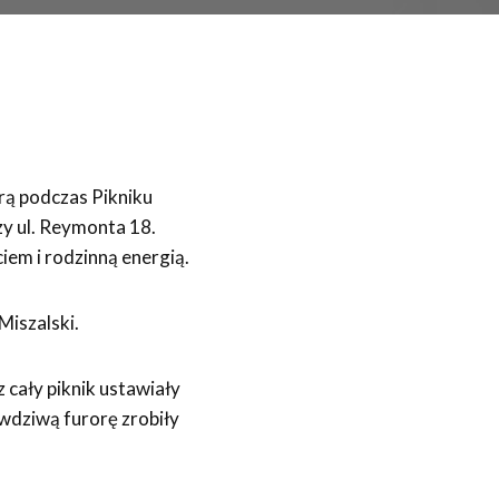
erą podczas Pikniku
 ul. Reymonta 18.
iem i rodzinną energią.
Miszalski.
cały piknik ustawiały
wdziwą furorę zrobiły