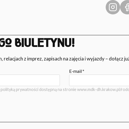
GO BIULETYNU!
relacjach z imprez, zapisach na zajęcia i wyjazdy – dołącz ju
E-mail
*
polityką prywatności dostępną na stronie www.mdk-dh.krakow.pl/rodo