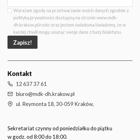
Wyrażam zgodę na przetwarzanie moich danych zgodnie z
polityką prywatności dostępną na stronie www.mdk-
dh.krakow.pl/rodo oraz jestem świadoma/świadomy, że w
każdej chwili mogę usunąć swoje dane z bazy biuletynu.
Zapisz!
Kontakt
12 637 37 61
biuro@mdk-dh.krakow.pl
ul. Reymonta 18, 30-059 Kraków,
Sekretariat czynny od poniedziałku do piątku
w godz. od 8:00 do 18:00.