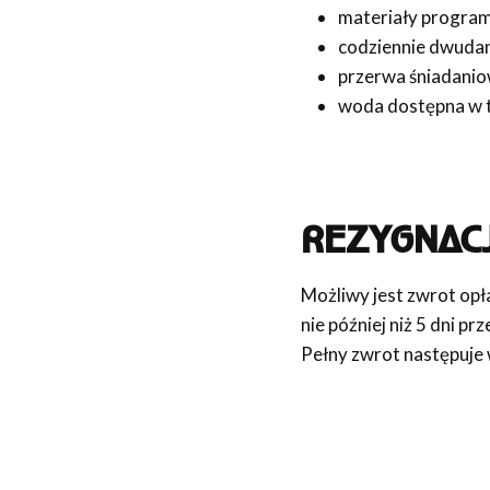
materiały program
codziennie dwuda
przerwa śniadani
woda dostępna w t
REZYGNACJ
Możliwy jest zwrot opł
nie później niż 5 dni p
Pełny zwrot następuje 