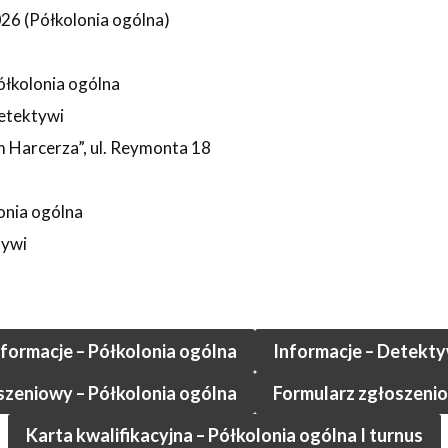
026 (Półkolonia ogólna)
ółkolonia ogólna
etektywi
Harcerza”, ul. Reymonta 18
onia ogólna
tywi
nformacje – Półkolonia ogólna
Informacje – Detekty
szeniowy – Półkolonia ogólna
Formularz zgłoszeni
Karta kwalifikacyjna – Półkolonia ogólna I turnus