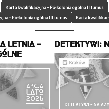
Karta kwalifikacyjna – Półkolonia ogólna II turnus
yjna – Półkolonia ogólna III turnus
Karta kwalifikac
A LETNIA –
DETEKTYWI: 
GÓLNE