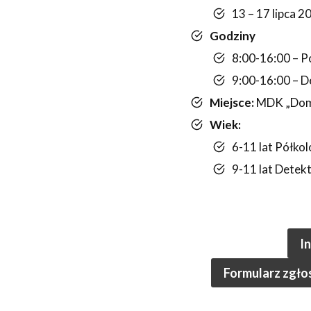
13 – 17 lipca 2
Godziny
8:00-16:00 – P
9:00-16:00 – D
Miejsce:
MDK „Dom 
Wiek:
6-11 lat Półkol
9-11 lat Detek
I
Formularz zgło