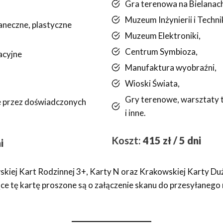
Gra terenowa na Bielanac
Muzeum Inżynierii i Technik
aneczne, plastyczne
Muzeum Elektroniki,
Centrum Symbioza,
acyjne
Manufaktura wyobraźni,
Wioski Świata,
Gry terenowe, warsztaty 
e przez doświadczonych
i inne.
Koszt:
415 zł / 5 dni
i
kiej Kart Rodzinnej 3+, Karty N oraz Krakowskiej Karty Du
ące tę kartę proszone są o załączenie skanu do przesyłane