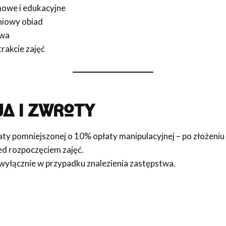
owe i edukacyjne
niowy obiad
owa
rakcie zajęć
A I ZWROTY
aty pomniejszonej o 10% opłaty manipulacyjnej – po złożeniu
rzed rozpoczęciem zajęć.
wyłącznie w przypadku znalezienia zastępstwa.