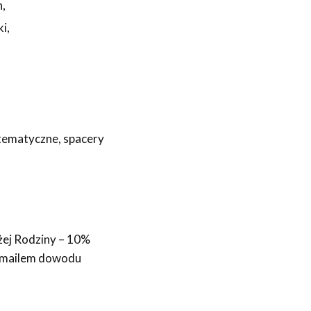
h,
i,
tematyczne, spacery
żej Rodziny – 10%
go mailem dowodu