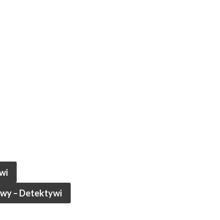
wi
owy – Detektywi