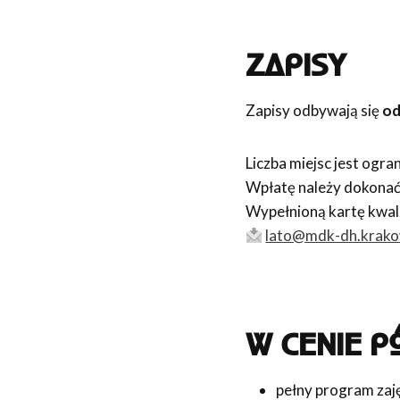
ZAPISY
Zapisy odbywają się
od
Liczba miejsc jest ogra
Wpłatę należy dokona
Wypełnioną kartę kwali
lato@mdk-dh.krako
W CENIE P
pełny program zaję