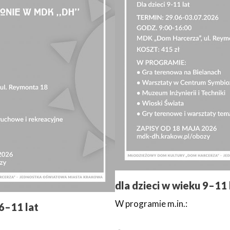
dla dzieci w wieku 9–11 
W programie m.in.:
 6–11 lat