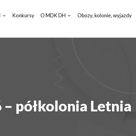
i
Konkursy
O MDK DH
Obozy, kolonie, wyjazdy
– półkolonia Letnia