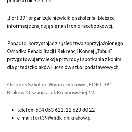
pomieści ok 50 osób.
„Fort 39” organizuje niewielkie szkolenia- bieżące
informacje znajdują się na stronie facebookowej.
Ponadto, korzystając z sąsiedztwa zaprzyjaźnionego
Ośrodka Rehabilitacji i Rekreacji Konnej „Tabun”
przygotowujemy lekcje przyrody i spotkania z konim
dla przedszkolaków i uczniów szkół podstawowych.
Ośrodek Szkolno-Wypoczynkowy „FORT 39”
Kraków-Olszanica, ul. Kosmowskiej 12.
telefon: 604 053 621, 12 623 80 22
e-mail:
fort39@mdk-dh.krakow.pl