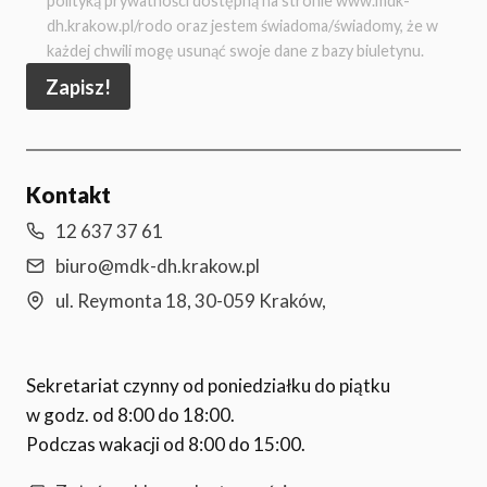
polityką prywatności dostępną na stronie www.mdk-
dh.krakow.pl/rodo oraz jestem świadoma/świadomy, że w
każdej chwili mogę usunąć swoje dane z bazy biuletynu.
Zapisz!
Kontakt
12 637 37 61
biuro@mdk-dh.krakow.pl
ul. Reymonta 18, 30-059 Kraków,
Sekretariat czynny od poniedziałku do piątku
w godz. od 8:00 do 18:00.
Podczas wakacji od 8:00 do 15:00.