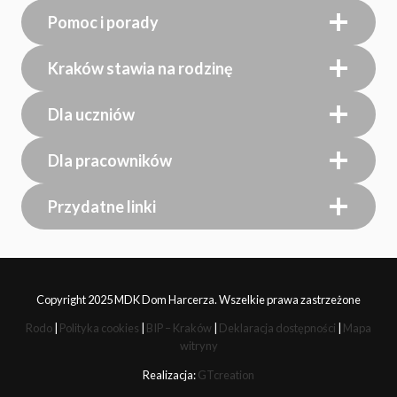
Pomoc i porady
Kraków stawia na rodzinę
Dla uczniów
Dla pracowników
Przydatne linki
Copyright 2025 MDK Dom Harcerza. Wszelkie prawa zastrzeżone
Rodo
|
Polityka cookies
|
BIP – Kraków
|
Deklaracja dostępności
|
Mapa
witryny
Realizacja:
GTcreation