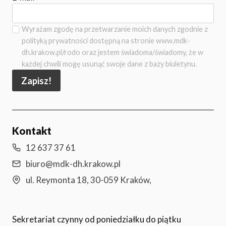
Wyrażam zgodę na przetwarzanie moich danych zgodnie z
polityką prywatności dostępną na stronie www.mdk-
dh.krakow.pl/rodo oraz jestem świadoma/świadomy, że w
każdej chwili mogę usunąć swoje dane z bazy biuletynu.
Zapisz!
Kontakt
12 637 37 61
biuro@mdk-dh.krakow.pl
ul. Reymonta 18, 30-059 Kraków,
Sekretariat czynny od poniedziałku do piątku