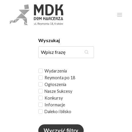
Przejdź
do
treści
Wyszukaj
Wydarzenia
Reymonta po 18
Ogłoszenia
Nasze Sukcesy
Konkursy
Informacje
Daleko i blisko
Wyczyść filtry