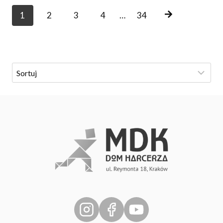
P
1
2
3
4
…
34
O
S
T
S
N
A
V
I
G
A
T